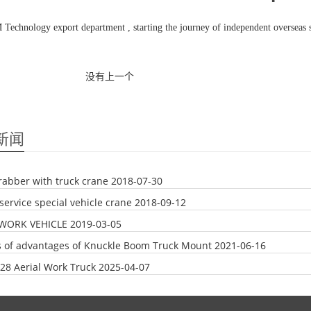
echnology export department , starting the journey of independent overseas s
没有上一个
新闻
abber with truck crane
2018-07-30
service special vehicle crane
2018-09-12
 WORK VEHICLE
2019-03-05
s of advantages of Knuckle Boom Truck Mount
2021-06-16
8 Aerial Work Truck
2025-04-07