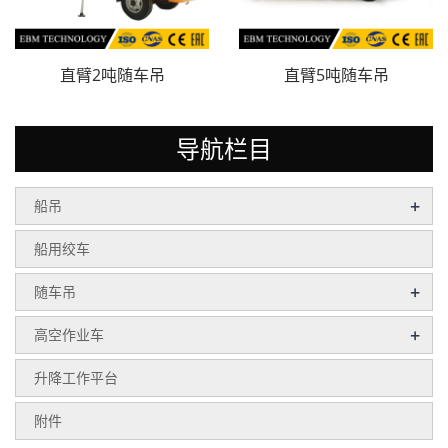
直臂2吨随车吊
直臂5吨随车吊
导航栏目
+
船吊
船用绞车
+
随车吊
+
高空作业车
升降工作平台
附件