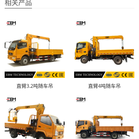
相关产品
直臂3.2吨随车吊
直臂4吨随车吊