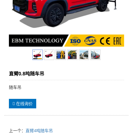
直臂0.8吨随车吊
随车吊
在线询价
上一个：
直臂4吨随车吊