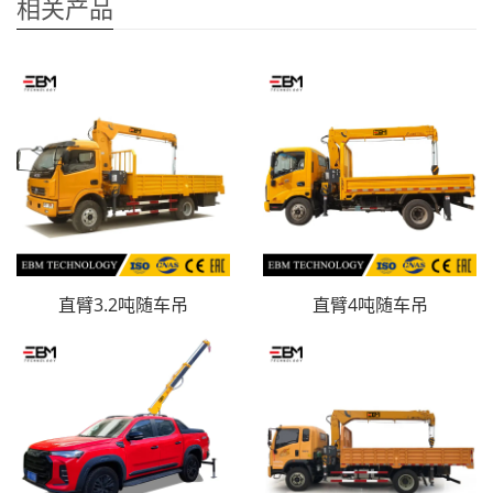
相关产品
直臂3.2吨随车吊
直臂4吨随车吊