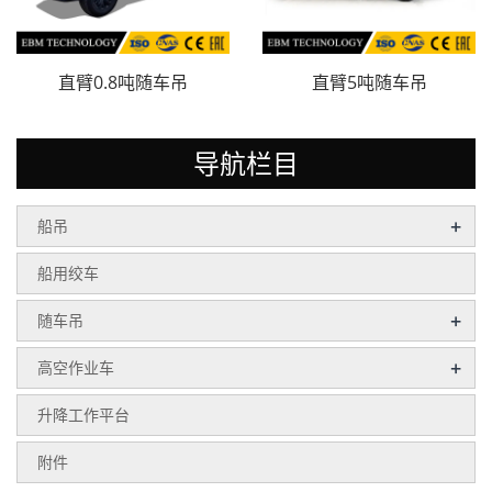
直臂0.8吨随车吊
直臂5吨随车吊
导航栏目
+
船吊
船用绞车
+
随车吊
+
高空作业车
升降工作平台
附件