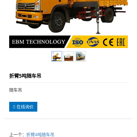
折臂5吨随车吊
随车吊
在线询价
上一个：
折臂4吨随车吊