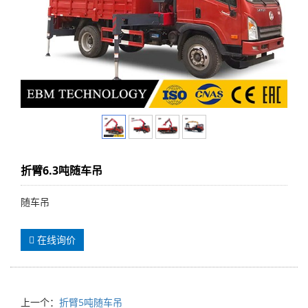
折臂6.3吨随车吊
随车吊
在线询价
上一个：
折臂5吨随车吊