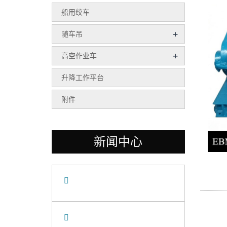
船用绞车
+
随车吊
+
高空作业车
升降工作平台
附件
新闻中心